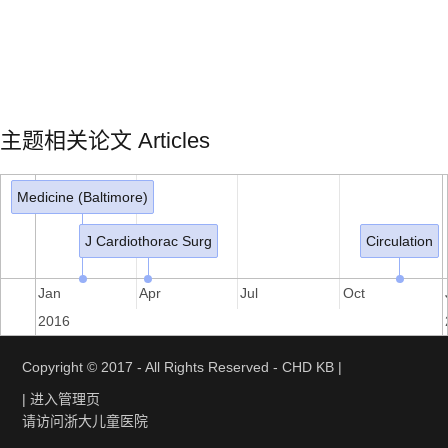
主题相关论文 Articles
Medicine (Baltimore)
J Cardiothorac Surg
Circulation
Jan
Apr
Jul
Oct
2016
Copyright © 2017 - All Rights Reserved - CHD KB |
| 进入管理页
请访问
浙大儿童医院