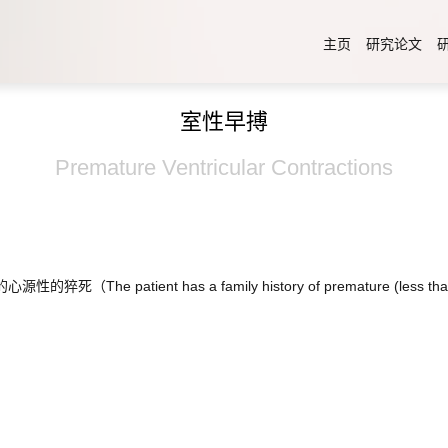
主页
研究论文
室性早搏
Premature Ventricular Contractions
tient has a family history of premature (less than 40 ye